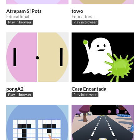
Atrapam Si Pots
towo
Educational
Educational
Play in browser
Play in browser
pongA2
Casa Encantada
Play in browser
Play in browser