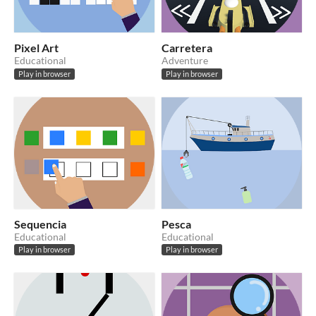
Pixel Art
Carretera
Educational
Adventure
Play in browser
Play in browser
Sequencia
Pesca
Educational
Educational
Play in browser
Play in browser