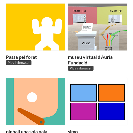
Passa pel forat
museu virtual d'Àuria
Fundació
Play in browser
Play in browser
pinball una sola pala
simo