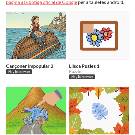
pàgina a la botiga oficial de Google
per a tauletes android.
Cançoner impopular 2
Llisca Puzles 1
Puzzle
Play in browser
Play in browser