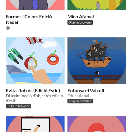
Formes i Colors Edició
Mico Afamat
Nadal
Play in browser
Evita l'Intrús (Edició Estiu)
Enfonsa el Vaixell
Discriminació d'objectes edició
Educational
d'estiu.
Play in browser
Play in browser