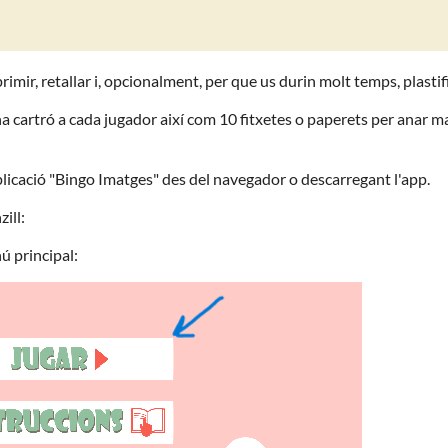
mir, retallar i, opcionalment, per que us durin molt temps, plastifi
na cartró a cada jugador així com 10 fitxetes o paperets per anar m
plicació "Bingo Imatges" des del navegador o descarregant l'app.
ill:
ú principal: