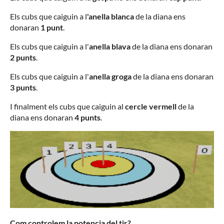
Els cubs que caiguin a l
'anella blanca
de la diana ens
donaran
1 punt
.
Els cubs que caiguin a l'
anella blava
de la diana ens donaran
2 punts
.
Els cubs que caiguin a l'
anella groga
de la diana ens donaran
3 punts
.
I finalment els cubs que caiguin al
cercle vermell
de la
diana ens donaran
4 punts
.
Com controlem la potencia del tir?