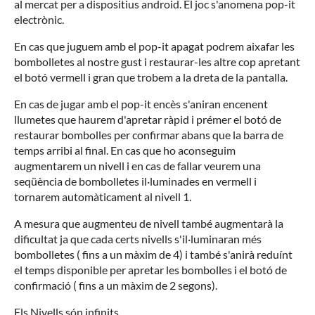
al mercat per a dispositius android. El joc s'anomena pop-it
electrònic.
En cas que juguem amb el pop-it apagat podrem aixafar les
bombolletes al nostre gust i restaurar-les altre cop apretant
el botó vermell i gran que trobem a la dreta de la pantalla.
En cas de jugar amb el pop-it encès s'aniran encenent
llumetes que haurem d'apretar ràpid i prémer el botó de
restaurar bombolles per confirmar abans que la barra de
temps arribi al final. En cas que ho aconseguim
augmentarem un nivell i en cas de fallar veurem una
seqüència de bombolletes il·luminades en vermell i
tornarem automàticament al nivell 1.
A mesura que augmenteu de nivell també augmentarà la
dificultat ja que cada certs nivells s'il·luminaran més
bombolletes ( fins a un màxim de 4) i també s'anirà reduínt
el temps disponible per apretar les bombolles i el botó de
confirmació ( fins a un màxim de 2 segons).
Els Nivells són infinits.