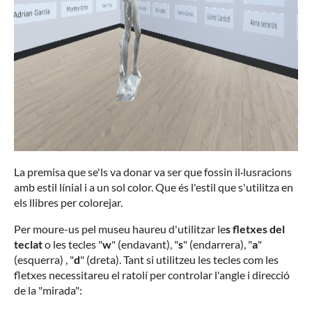
La premisa que se'ls va donar va ser que fossin il·lusracions
amb estil línial i a un sol color. Que és l'estil que s'utilitza en
els llibres per colorejar.
Per moure-us pel museu haureu d'utilitzar le
s fletxes del
teclat
o les tecles "
w
" (endavant), "
s
" (endarrera), "
a
"
(esquerra) , "
d
" (dreta). Tant si utilitzeu les tecles com les
fletxes necessitareu el ratolí per controlar l'angle i direcció
de la "mirada":